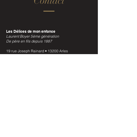
Contact
Les Délices de mon enfance
Laurent Boyer 5ème génération
De père en fils depuis 1887
19 rue Joseph Rainard •
13200 Arles
E-mail :
delicesenfance@gmail.com
Site :
www.lesdelicesdemonenfance.fr
Tél. :
+33 (0)490 1821 11
Retrouvez nos produits en boutique
Professionnels & Revendeurs.
Vous souhaitez commercialiser nos produits,
contactez-nous :
Cliquez ici