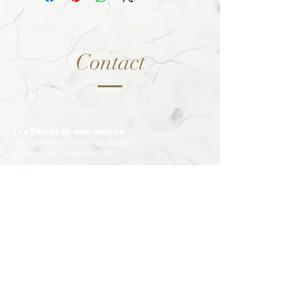
Ingrédients:
sucre,
amande,
miel de lavande,
glucose,
blanc d'oeuf,
hostie*BIO (fécule
de pomme de terre, eau, huile végétale
Contact
BIO)
* Produits Issus de l'agriculture bio.
Les Délices de mon enfance
Laurent Boyer 5ème génération
De père en fils depuis 1887
19 rue Joseph Rainard •
13200 Arles
E-mail :
delicesenfance@gmail.com
Site :
www.lesdelicesdemonenfance.fr
Tél. :
+33 (0)490 1821 11
Retrouvez nos produits en boutique