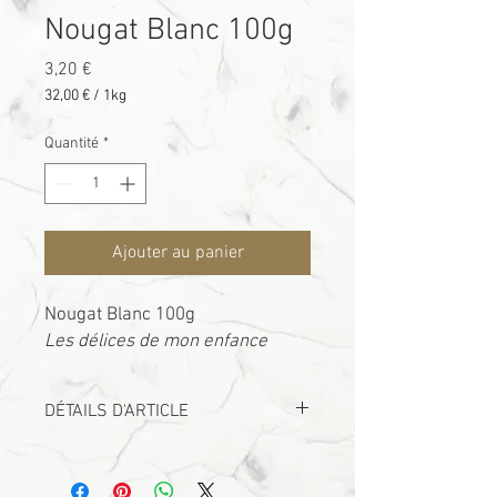
Nougat Blanc 100g
Prix
3,20 €
32,00 €
/
1kg
32,00 €
pour
Quantité
*
1
Kilogramme
Ajouter au panier
Nougat Blanc 100g
Les délices de mon enfance
DÉTAILS D'ARTICLE
Les prix affichés sont TTC.
-